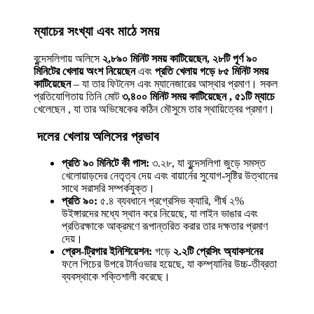
ম্যাচের সংখ্যা এবং মাঠে সময়
বুন্দেসলিগায় অলিসে
২,৮৯০ মিনিট সময় কাটিয়েছেন, ২৮টি পূর্ণ ৯০
মিনিটের খেলায় অংশ নিয়েছেন
এবং
প্রতি খেলায় গড়ে ৮৫ মিনিট সময়
কাটিয়েছেন
– যা তার ফিটনেস এবং ম্যানেজারের আস্থার প্রমাণ। সকল
প্রতিযোগিতায় তিনি মোট
৩,৪০০ মিনিট সময় কাটিয়েছেন , ৫১টি ম্যাচে
খেলেছেন , যা তার অভিষেকের কঠিন মৌসুমে তার স্থায়িত্বের প্রমাণ।
দলের খেলায় অলিসের প্রভাব
প্রতি ৯০ মিনিটে কী পাস:
৩.২৮, যা বুন্দেসলিগা জুড়ে সমস্ত
খেলোয়াড়দের নেতৃত্ব দেয় এবং বায়ার্নের সুযোগ-সৃষ্টির উত্থানের
সাথে সরাসরি সম্পর্কযুক্ত।
প্রতি ৯০:
৫.৪ ব্যবধানে প্রগ্রেসিভ ক্যারি, শীর্ষ ২%
উইঙ্গারদের মধ্যে স্থান করে নিয়েছে, যা লাইন ভাঙার এবং
প্রতিরক্ষাকে আক্রমণে রূপান্তরিত করার তার দক্ষতার প্রমাণ
দেয়।
প্রেস-ট্রিগার ইনিশিয়েশন:
গড়ে
২.২টি প্রেসিং অ্যাকশনের
ফলে পিচের উপরে টার্নওভার হয়েছে, যা কম্প্যানির উচ্চ-তীব্রতা
ব্যবস্থাকে শক্তিশালী করেছে।