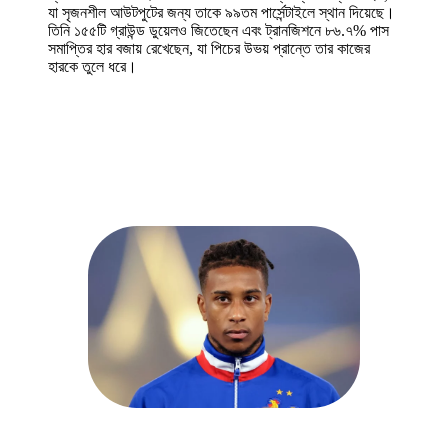
যা সৃজনশীল আউটপুটের জন্য তাকে ৯৯তম পার্সেন্টাইলে স্থান দিয়েছে।
তিনি ১৫৫টি গ্রাউন্ড ডুয়েলও জিতেছেন এবং ট্রানজিশনে ৮৬.৭% পাস
সমাপ্তির হার বজায় রেখেছেন, যা পিচের উভয় প্রান্তে তার কাজের
হারকে তুলে ধরে।