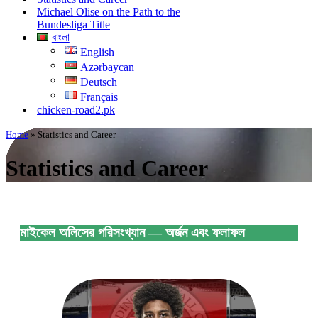
Michael Olise on the Path to the
Bundesliga Title
বাংলা
English
Azərbaycan
Deutsch
Français
chicken-road2.pk
Home
»
Statistics and Career
Statistics and Career
মাইকেল অলিসের পরিসংখ্যান — অর্জন এবং ফলাফল