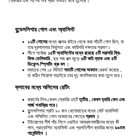
স্কোরার এবং লীগের শীর্ষ স্রষ্টা উভয়ই করে তুলেছে।
বুন্ডেসলিগায় গোল এবং অ্যাসিস্ট
১২টি গোলের
মধ্যে বক্সের বাইরে থেকে করা পাঁচটি গোল ছিল, যা
তার দূরপাল্লার নির্ভুলতা এবং কারিগরি দক্ষতার প্রমাণ।
লীগে সর্বোচ্চ
১৫টি অ্যাসিস্টের মধ্যে রয়েছে ৫টি সরাসরি ফ্রি-
কিক ডেলিভারি
, ছয় গজ বক্স জুড়ে
৬টি কাট-ব্যাক এবং ৪টি
ডিফেন্স-স্প্লিটিং থ্রু বল
।
ম্যাচের শেষ ১৫ মিনিটে
সাতটি গোলের অবদান
রেকর্ড করেছে ,
যা কঠিন শিরোপা লড়াইয়ে তার দৃঢ় মানসিকতার কথা তুলে ধরে।
ক্লাবের মধ্যে অলিসের রেটিং
বায়ার্নের লিগ-কেবল স্কোরিং চার্টে
তৃতীয় , কেবল হ্যারি কেন এবং
সার্জ গনাব্রির পরে।
বুন্দেসলিগায় প্রতি ৯০ জন খেলোয়াড়ের মধ্যে মোট অ্যাসিস্ট
এবং সম্মিলিত গোল অবদানের ক্ষেত্রে
প্রথম ।
ইউরোপের শীর্ষ পাঁচ লিগে ওয়াইড আক্রমণকারীদের মধ্যে কী
পাস, প্রত্যাশিত অ্যাসিস্ট এবং প্রগতিশীল ক্যারির জন্য
৯৯তম
পার্সেন্টাইল ।