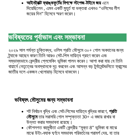
আইনট্রাক্ট ফ্রাঙ্কফুর্টের বিপক্ষে স্টপেজ-টাইমে জয়
এনে
দিয়েছিলেন , এমন একটি মুহূর্ত যা ভক্তরা এখনও “ওলিসের লীগ
জয়ের দিন” হিসেবে স্মরণ করেন।
ভবিষ্যতের পূর্বাভাস এবং সম্ভাবনা
২০২৯ সাল পর্যন্ত চুক্তিবদ্ধ, ওলিস প্রতি মৌসুমে ৩০+ গোল অবদানের জন্য
ট্র্যাকে আছেন কারণ তিনি আরও সেট-পিস দায়িত্ব গ্রহণ করেন এবং
সম্ভাব্যভাবে কেন্দ্রীয় প্লেমেকিং ভূমিকা পালন করেন। আশা করা যায় যে তিনি
বায়ার্নে নেতৃত্বের অবস্থানকে দৃঢ় করবেন এবং আসন্ন বড় টুর্নামেন্টগুলিতে ফ্রান্সের
জাতীয় দলে একজন খেলোয়াড় হিসেবে থাকবেন।
ভবিষ্যৎ মৌসুমের জন্য সম্ভাবনা
শট নির্বাচন বৃদ্ধি এবং সেট-পিসের দায়িত্ব বৃদ্ধির কারণে,
প্রতি
মৌসুমে
তার সরাসরি গোল সম্পৃক্ততা 30+ এ বজায় রাখার বা
উন্নত করার সম্ভাবনা রয়েছে।
কৌশলগত বহুমুখীতা একটি কেন্দ্রীয় “মুক্ত 8” ভূমিকা বা মাঝে
মাঝে উইং-ব্যাক ঘূর্ণনে সম্ভাব্য পরিবর্তনের পরামর্শ দেয়, যা তার